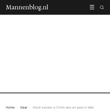
Mannenblog.nl
☰
GEAR
Deze tracker is 1,7mm dun
en past in elke
portemonnee
4 May 2026
·
6 min leestijd
Home
›
Gear
›
Deze tracker is 1,7mm dun en past in elke