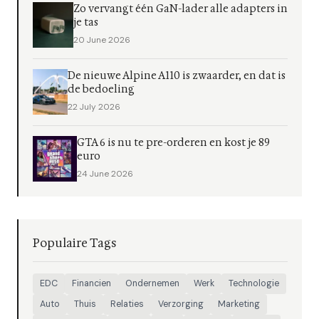
Zo vervangt één GaN-lader alle adapters in
je tas
20 June 2026
De nieuwe Alpine A110 is zwaarder, en dat is
de bedoeling
22 July 2026
GTA 6 is nu te pre-orderen en kost je 89
euro
24 June 2026
Populaire Tags
EDC
Financien
Ondernemen
Werk
Technologie
Auto
Thuis
Relaties
Verzorging
Marketing